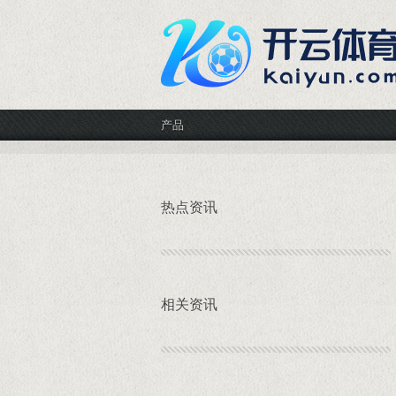
产品
热点资讯
相关资讯