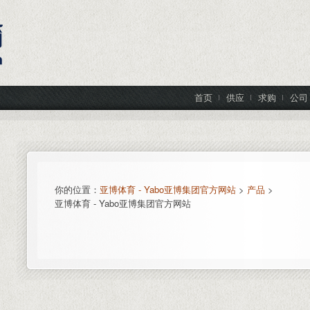
首页
供应
求购
公司
你的位置：
亚博体育 - Yabo亚博集团官方网站
>
产品
>
亚博体育 - Yabo亚博集团官方网站