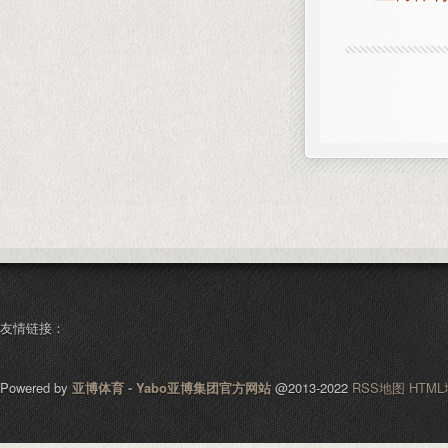
友情链接：
Powered by
亚博体育 - Yabo亚博集团官方网站
@2013-2022
RSS地图
HTM