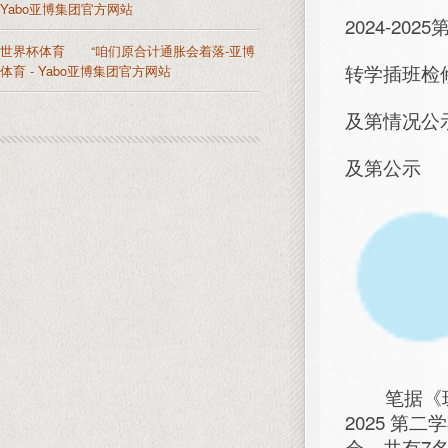
Yabo亚博集团官方网站
2024-202
世界杯体育 “咱们原合计通胀会着落-亚博
转学插班检
体育 - Yabo亚博集团官方网站
及第情况公
及第公示
笔据《珠海
2025 
会，共有7名