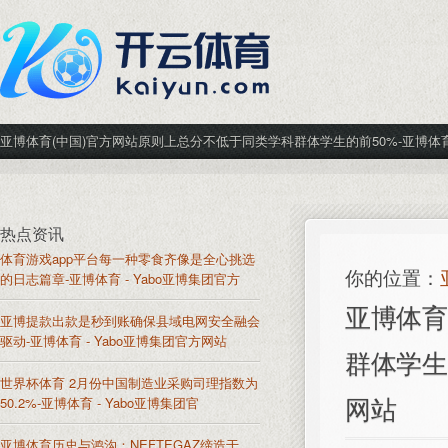
亚博体育(中国)官方网站原则上总分不低于同类学科群体学生的前50%-亚博体育 
热点资讯
体育游戏app平台每一种零食齐像是全心挑选
你的位置：
的日志篇章-亚博体育 - Yabo亚博集团官方
亚博体育
亚博提款出款是秒到账确保县域电网安全融会
驱动-亚博体育 - Yabo亚博集团官方网站
群体学生
世界杯体育 2月份中国制造业采购司理指数为
网站
50.2%-亚博体育 - Yabo亚博集团官
亚博体育历史与鸿沟：NEFTEGAZ缔造于