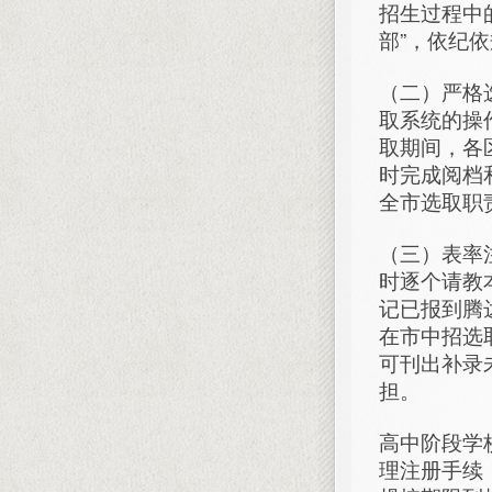
招生过程中
部”，依纪
（二）严格
取系统的操
取期间，各
时完成阅档
全市选取职
（三）表率
时逐个请教
记已报到腾
在市中招选
可刊出补录
担。
高中阶段学
理注册手续