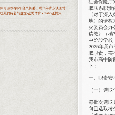
社会保险厅
取联系职责
体育游戏app平台又折射出现代年青东谈主对
〈对于深入
盼愿的持着与迷濛-亚博体育 - Yabo亚博集
地〉的请教
火委员会办
请教》（穗
中阶段学校
2025年我
取职责，实
我市高中阶
下：
一、职责安
（一）选取
每批次选取
向已选取考
（https:/