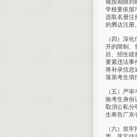
规按期限到
学校要依据
选取名册注
的腾达注册
（四）深化
开的限制、
目、招生磋
要紧违法事
将补录信息
落第考生填
（五）严审
验考生身份
取消公私分
生奉告广东
（六）筑牢
责，落实信