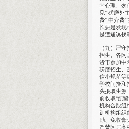
幸心理、勿
见”“磋磨外
费”“中介费
长要是发现
是遭逢诱拐
（九）严守
招生。各闲
货市参加中
磋磨招生、
信小规范等
学校间搀和
头摄取生源
前收取“预
机构合股组
训机构组织
励、免收膏
严禁闲居高