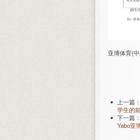
亚博体育(中
上一篇
学生的前
下一篇
Yabo