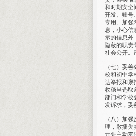
和时期安全
开发、账号
专用。加强
息，小心信
示的信息外
隐蔽的职责
社会公开。
（七）妥善
校和初中学
达举报和禀
收稳当选取
部门和学校
发诉求，妥
（八）加强
理，散播失
元要主动奉