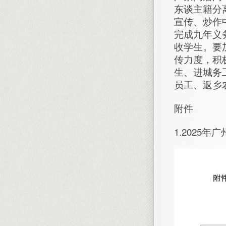
东谈主籍分
宣传、炒作
完成九年义
收学生。要
传力度，积
生、进城务
员工、返乡
附件
1.2025